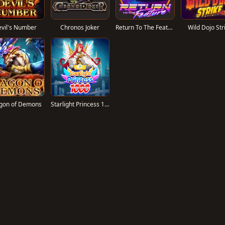
vil's Number
Chronos Joker
Return To The Feature
Wild Dojo Str
gon of Demons
Starlight Princess 1000