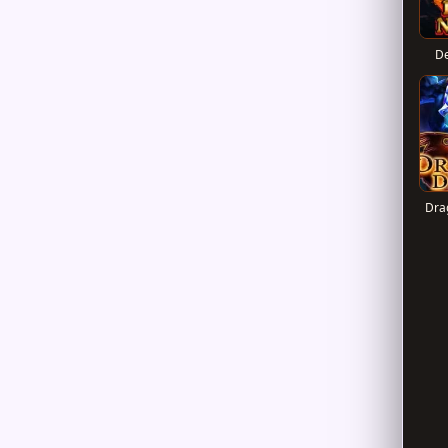
De
Dra