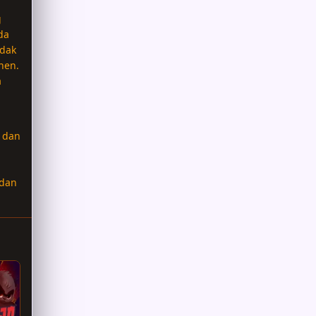
g
da
idak
nen.
a
 dan
 dan