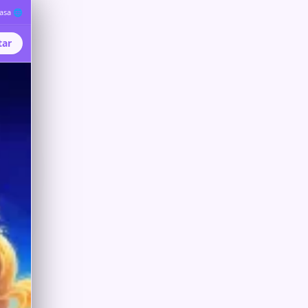
asa 🌐
tar