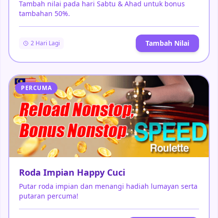
Tambah nilai pada hari Sabtu & Ahad untuk bonus
tambahan 50%.
Tambah Nilai
2 Hari Lagi
PERCUMA
Roda Impian Happy Cuci
Putar roda impian dan menangi hadiah lumayan serta
putaran percuma!