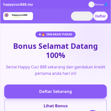
happycuci888.my
Bahasa 🌐
Log Masuk
Daftar
🔥 TAWARAN PANAS
Bonus Selamat Datang
100%
Sertai Happy Cuci 888 sekarang dan gandakan kredit
pertama anda hari ini!
Daftar Sekarang
Lihat Bonus