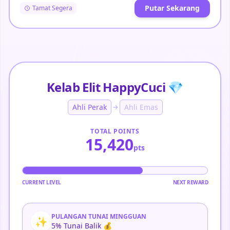
Putar Sekarang
Tamat Segera
Kelab Elit HappyCuci 💎
Ahli Perak
Ahli Emas
TOTAL POINTS
15,420
pts
CURRENT LEVEL
NEXT REWARD
PULANGAN TUNAI MINGGUAN
✨
5% Tunai Balik 💰