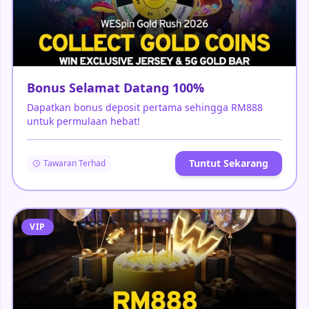
Bonus Selamat Datang 100%
Dapatkan bonus deposit pertama sehingga RM888
untuk permulaan hebat!
Tuntut Sekarang
Tawaran Terhad
VIP