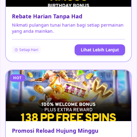
Rebate Harian Tanpa Had
Nikmati pulangan tunai harian bagi setiap permainan
yang anda mainkan.
Lihat Lebih Lanjut
Setiap Hari
HOT
Promosi Reload Hujung Minggu