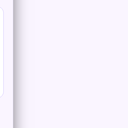
n
n
a