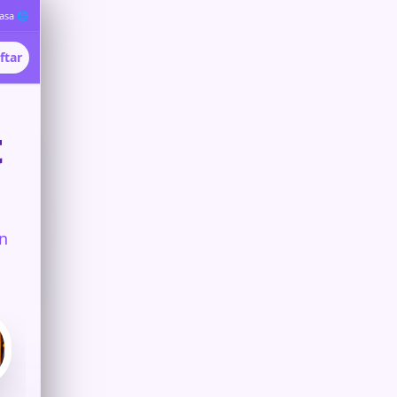
asa 🌐
ftar
t
n