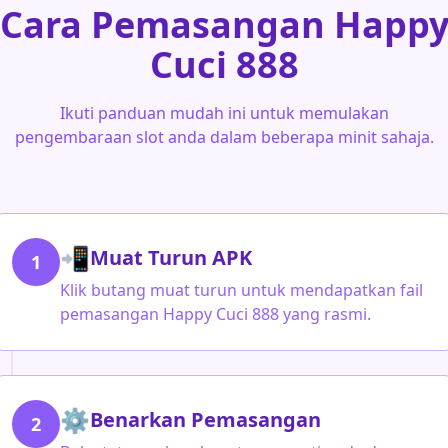
Cara Pemasangan Happ
Cuci 888
Ikuti panduan mudah ini untuk memulakan
pengembaraan slot anda dalam beberapa minit sahaja.
📲
Muat Turun APK
1
Klik butang muat turun untuk mendapatkan fail
pemasangan Happy Cuci 888 yang rasmi.
⚙️
Benarkan Pemasangan
2