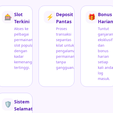
Slot
Deposit
Bonus
🎰
⚡
🎁
Terkini
Pantas
Haria
Akses ke
Proses
Tuntut
pelbagai
transaksi
ganjara
permainan
sepantas
eksklusif
slot popular
kilat untuk
dan
dengan
pengalaman
bonus
kadar
permainan
harian
kemenangan
tanpa
setiap
tertinggi.
gangguan.
kali and
log
masuk.
Sistem
🛡️
Selamat