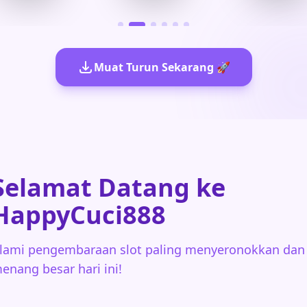
Muat Turun Sekarang 🚀
Selamat Datang ke
HappyCuci888
lami pengembaraan slot paling menyeronokkan dan
enang besar hari ini!